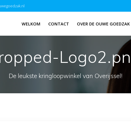
uwegoedzak.nl
WELKOM
CONTACT
OVER DE OUWE GOEDZAK
ropped-Logo2.p
De leukste kringloopwinkel van Overijssel!