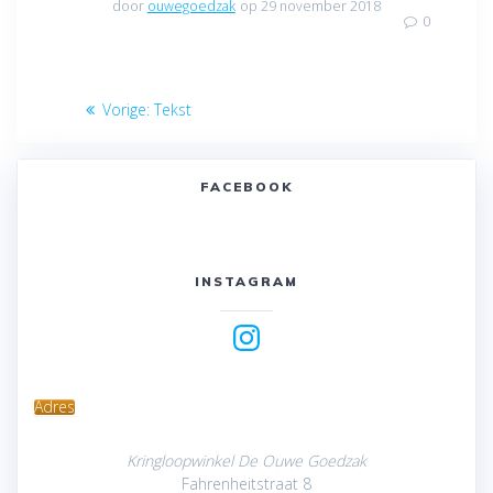
door
ouwegoedzak
op 29 november 2018
0
Bericht
Vorig
Vorige:
Tekst
navigatie
bericht:
FACEBOOK
INSTAGRAM
Instagram
Adres
Kringloopwinkel De Ouwe Goedzak
Fahrenheitstraat 8