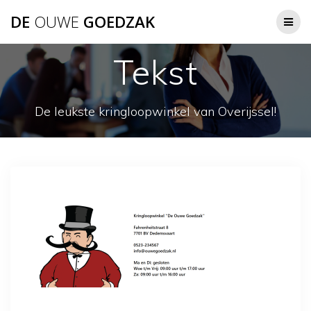
Ga
DE
OUWE
GOEDZAK
naar
de
inhoud
Tekst
De leukste kringloopwinkel van Overijssel!